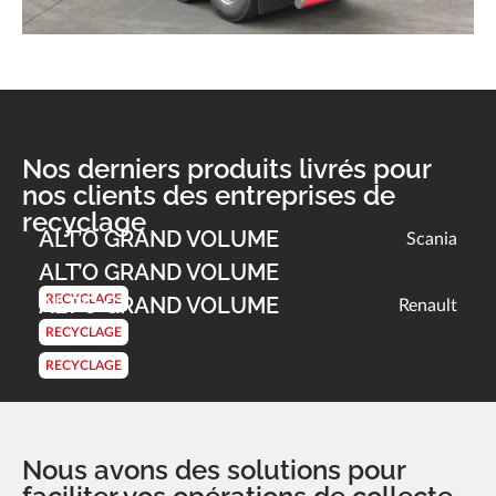
Nos derniers produits livrés pour
nos clients des entreprises de
recyclage
ALT’O GRAND VOLUME
Scania
ALT’O GRAND VOLUME
ALT’O GRAND VOLUME
RECYCLAGE
Renault
RECYCLAGE
RECYCLAGE
Nous avons des solutions pour