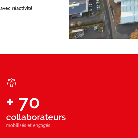
avec réactivité
+
70
collaborateurs
mobilisés et engagés