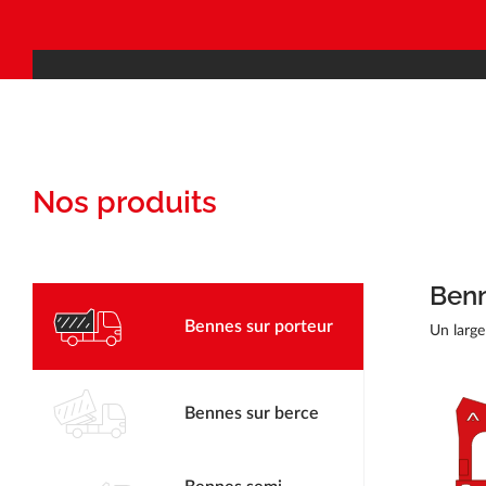
Nos produits
Benn
Bennes sur porteur
Un large
Bennes sur berce