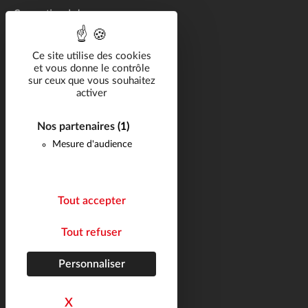
Conception de bennes
Fabrication de bennes
Réparation de bennes
Ce site utilise des cookies
et vous donne le contrôle
sur ceux que vous souhaitez
Solutions métier
activer
Catalogue
Nos partenaires
(1)
Carrière
Mesure d'audience
Réalisations
Actualités
FAQ
Tout accepter
Contact
Tout refuser
Suivez-nous
Plan du site
Personnaliser
Mentions légales
agence marketing
helli•hello
X
Masquer le bandeau des cookies