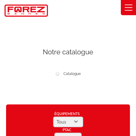
Panneau de gestion des cookies
Gammes
Savoir-faire
Notre catalogue
Solutions métier
Catalogue
Engagements
À propos
Trouver ma concession
ÉQUIPEMENTS
Catalogue
PTAC