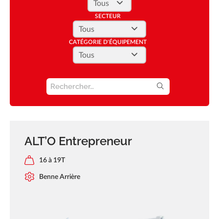
Actualités
SECTEUR
Réalisations
CATÉGORIE D'ÉQUIPEMENT
Carrière
FAQ
SEARCH FOR:
Forez-Bennes Tech
Contact
ALT’O Entrepreneur
16 à 19T
Benne Arrière