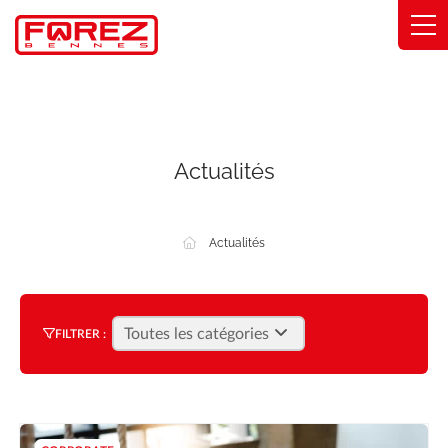
Panneau de gestion des cookies
Gammes
Savoir-faire
Actualités
Solutions métier
Actualités
Engagements
À propos
FILTRER :
Trouver ma concession
Catalogue