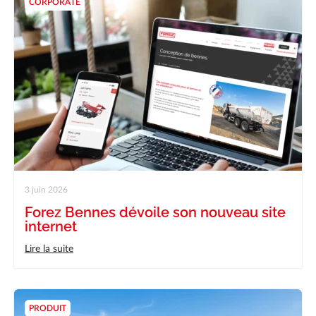
Actualités
CORPORATE
Réalisations
Carrière
FAQ
Forez-Bennes Tech
Contact
3 juin 2026
Forez Bennes dévoile son nouveau site
internet
Lire la suite
PRODUIT