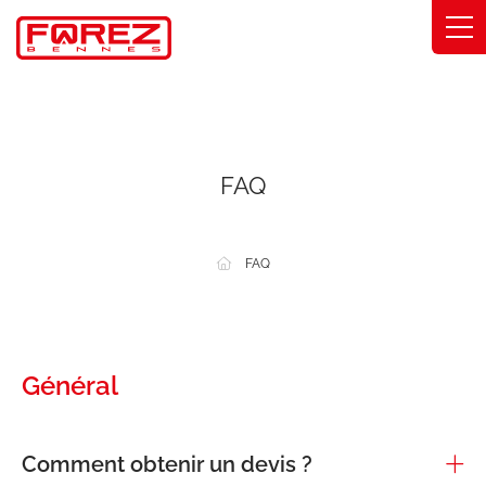
Panneau de gestion des cookies
Gammes
Savoir-faire
FAQ
Solutions métier
FAQ
Engagements
À propos
Trouver ma concession
Général
Catalogue
Comment obtenir un devis ?