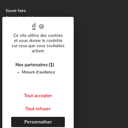
Savoir-faire
Conception de bennes
Fabrication de bennes
Réparation de bennes
Ce site utilise des cookies
et vous donne le contrôle
sur ceux que vous souhaitez
Solutions métier
activer
Catalogue
Nos partenaires
(1)
Carrière
Mesure d'audience
Réalisations
Actualités
FAQ
Tout accepter
Contact
Tout refuser
Suivez-nous
Plan du site
Personnaliser
Mentions légales