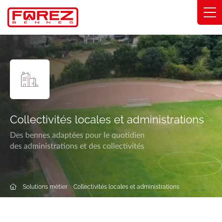
Panneau de gestion des cookies
Gammes
Savoir-faire
Solutions métier
Collectivités locales et administrations
Engagements
Des bennes adaptées pour le quotidien
des administrations et des collectivités
À propos
Trouver ma concession
Solutions métier
Collectivités locales et administrations
Catalogue