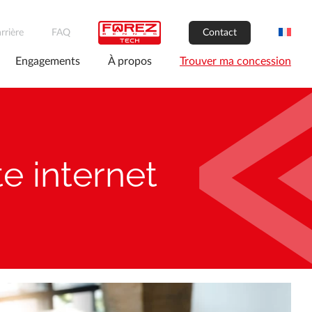
rrière
FAQ
Contact
Engagements
À propos
Trouver ma concession
e internet