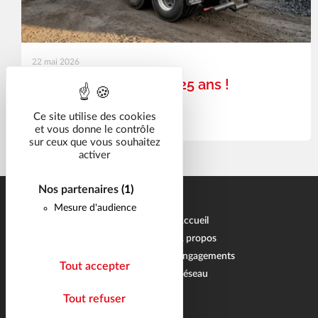
22 mai 2026
La ROC-LINE fête ses 25 ans !
Ce site utilise des cookies
Lire la suite
et vous donne le contrôle
sur ceux que vous souhaitez
activer
Nos partenaires
(1)
Mesure d'audience
Accueil
À propos
Engagements
Tout accepter
Réseau
Tout refuser