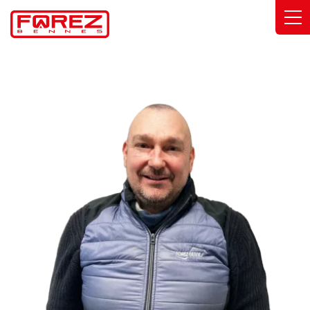
Panneau de gestion des cookies
Gammes
Savoir-faire
Solutions métier
Engagements
À propos
Trouver ma concession
Catalogue