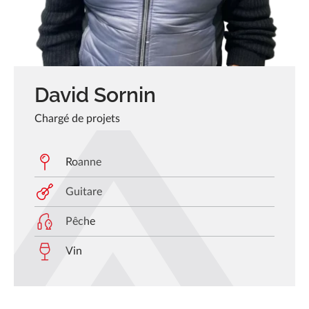
Actualités
Réalisations
Carrière
David Sornin
FAQ
Chargé de projets
Forez-Bennes Tech
Contact
Roanne
Guitare
Pêche
Vin