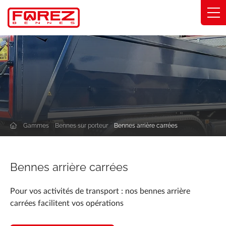
Panneau de gestion des cookies
Gammes
Savoir-faire
Solutions métier
Gammes
Bennes sur porteur
Bennes arrière carrées
Engagements
À propos
Bennes arrière carrées
Trouver ma concession
Pour vos activités de transport : nos bennes arrière
carrées facilitent vos opérations
Catalogue