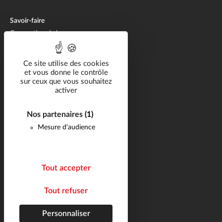
Savoir-faire
Conception de bennes
Fabrication de bennes
Réparation de bennes
Ce site utilise des cookies
et vous donne le contrôle
sur ceux que vous souhaitez
Solutions métier
activer
Catalogue
Nos partenaires
(1)
Carrière
Mesure d'audience
Réalisations
Actualités
FAQ
Tout accepter
Contact
Tout refuser
Suivez-nous
Plan du site
Personnaliser