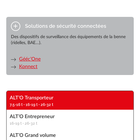
Solutions de sécurité connectées
Des dispositifs de surveillance des équipements de la benne
(ridelles, BAE…).
Gééc’One
Konnect
ALT’O Transporteur
7,5-16 t • 16-19 t • 26-32 t
ALT’O Entrepreneur
16-19 t • 26-32 t
ALT’O Grand volume