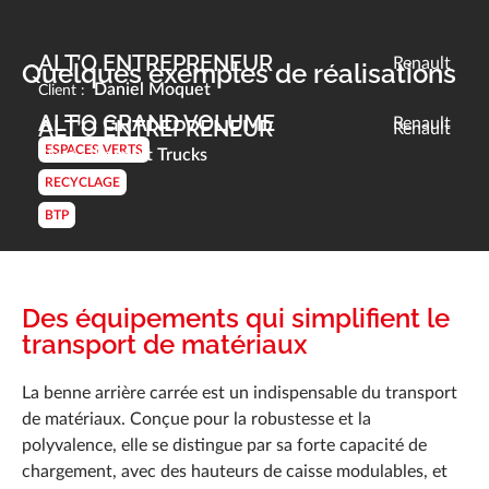
ALT’O ENTREPRENEUR
Renault
Quelques exemples de réalisations
Daniel Moquet
Client :
ALT’O GRAND VOLUME
Renault
ALT’O ENTREPRENEUR
Renault
ESPACES VERTS
Renault Trucks
Client :
RECYCLAGE
BTP
Des équipements qui simplifient le
transport de matériaux
La benne arrière carrée est un indispensable du transport
de matériaux. Conçue pour la robustesse et la
polyvalence, elle se distingue par sa forte capacité de
chargement, avec des hauteurs de caisse modulables, et